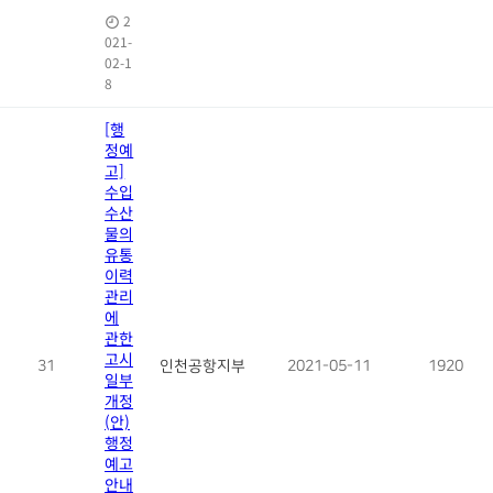
2
021-
02-1
8
[행
정예
고]
수입
수산
물의
유통
이력
관리
에
관한
고시
31
인천공항지부
2021-05-11
1920
일부
개정
(안)
행정
예고
안내