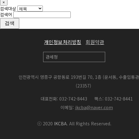
×
Close
검색대상
검색어
검색
개인정보처리방침
회원약관
인천광역시 영종구 공항동로 193번길 70, 1층 (운서동, 수출입통
(23357)
대표전화: 032-742-8443
팩스: 032-742-8441
이메일:
ikcba@naver.com
ⓒ 2020
IKCBA
. All Rights Reserved.