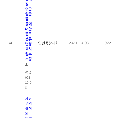
청
수출
입물
품
등에
대한
품목
분류
40
변경
인천공항지회
2021-10-08
1972
고시
일부
개정
2
021-
10-0
8
자유
무역
협정
의