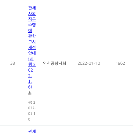
관세
사의
직무
수행
에
관한
고시
개정
안내
(시
38
행 2
인천공항지회
2022-01-10
1962
02
2.
1.
6)
2
022-
01-1
0
관세