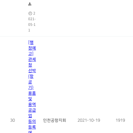
2
021-
05-1
1
[행
정예
고]
관세
청
선박
(항
공
기)
용품
및
용역
공급
업
30
등의
인천공항지회
2021-10-19
1919
등록
에