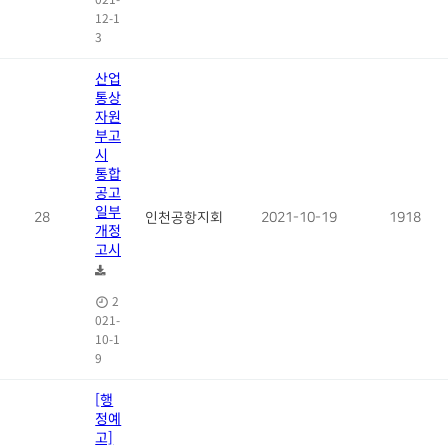
12-1
3
산업
통상
자원
부고
시
통합
공고
일부
28
인천공항지회
2021-10-19
1918
개정
고시
2
021-
10-1
9
[행
정예
고]