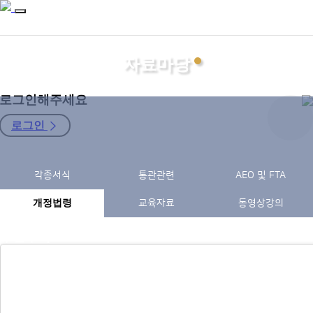
자료마당
로그인해주세요
로그인
지회소개
각종서식
통관관련
AEO 및 FTA
관세사
자료마당
개정법령
교육자료
동영상강의
소식터
구인구직