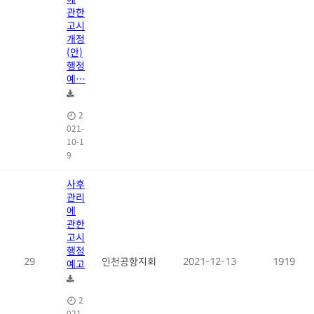
관한
고시
개정
(안)
행정
예…
2
021-
10-1
9
사후
관리
에
관한
고시
행정
29
예고
인천공항지회
2021-12-13
1919
2
021-