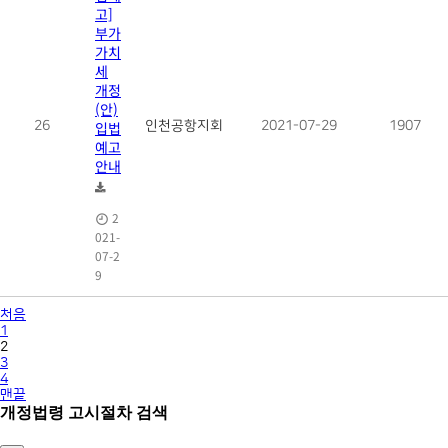
고]
부가
가치
세
개정
(안)
26
입법
인천공항지회
2021-07-29
1907
예고
안내
2
021-
07-2
9
처음
1
2
3
4
맨끝
개정법령 고시절차 검색