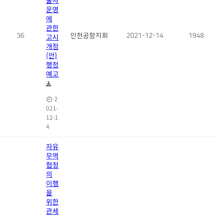
운영
에
관한
36
고시
인천공항지회
2021-12-14
1948
개정
(안)
행정
예고
2
021-
12-1
4
자유
무역
협정
의
이행
을
위한
관세