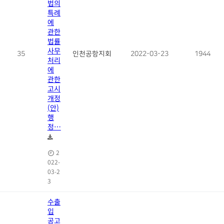
법의
특례
에
관한
법률
사무
35
인천공항지회
2022-03-23
1944
처리
에
관한
고시
개정
(안)
행
정…
2
022-
03-2
3
수출
입
공고