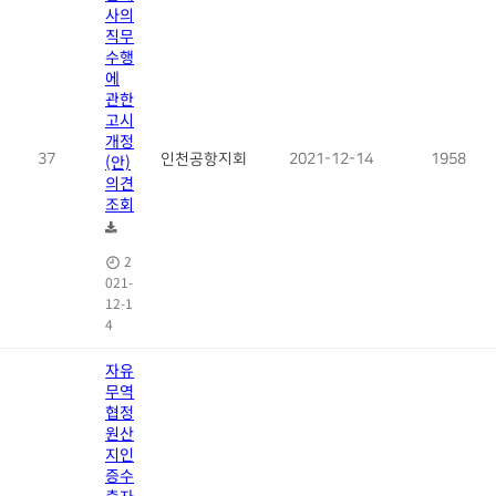
사의
직무
수행
에
관한
고시
개정
37
(안)
인천공항지회
2021-12-14
1958
의견
조회
2
021-
12-1
4
자유
무역
협정
원산
지인
증수
출자