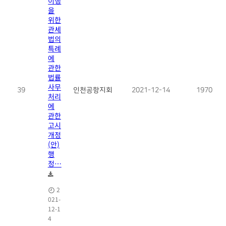
이행
을
위한
관세
법의
특례
에
관한
법률
사무
39
인천공항지회
2021-12-14
1970
처리
에
관한
고시
개정
(안)
행
정…
2
021-
12-1
4