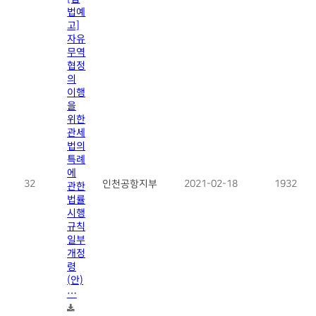
법예
고]
자유
무역
협정
의
이행
을
위한
관세
법의
특례
에
32
관한
인천공항지부
2021-02-18
1932
법률
시행
규칙
일부
개정
령
(안)
…