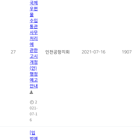
국제
우편
물
수입
통관
사무
처리
에
관한
27
인천공항지회
2021-07-16
1907
고시
개정
(안)
행정
예고
안내
2
021-
07-1
6
[입
법예