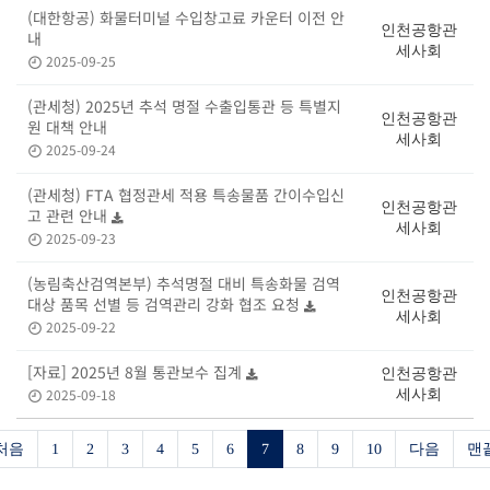
(대한항공) 화물터미널 수입창고료 카운터 이전 안
인천공항관
내
세사회
2025-09-25
(관세청) 2025년 추석 명절 수출입통관 등 특별지
인천공항관
원 대책 안내
세사회
2025-09-24
(관세청) FTA 협정관세 적용 특송물품 간이수입신
인천공항관
고 관련 안내
세사회
2025-09-23
(농림축산검역본부) 추석명절 대비 특송화물 검역
인천공항관
대상 품목 선별 등 검역관리 강화 협조 요청
세사회
2025-09-22
[자료] 2025년 8월 통관보수 집계
인천공항관
2025-09-18
세사회
처음
1
2
3
4
5
6
7
8
9
10
다음
맨