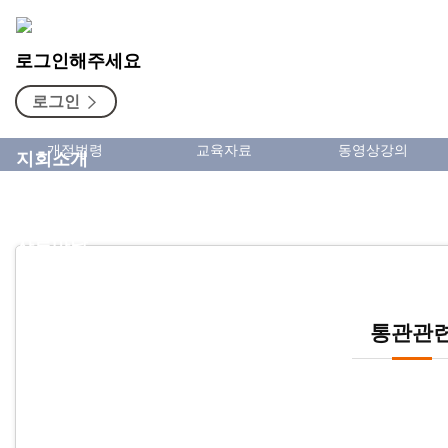
자료마당
로그인해주세요
로그인
각종서식
통관관련
AEO 및 FTA
개정법령
교육자료
동영상강의
지회소개
관세사
자료마당
소식터
구인구직
통관관