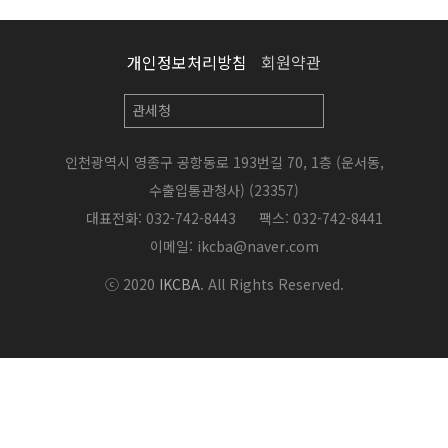
개인정보처리방침
회원약관
인천광역시 영종구 공항동로 193번길 70, 1층 (운서동,
수출입통관청사) (23357)
대표전화: 032-742-8443
팩스: 032-742-8441
이메일:
ikcba@naver.com
ⓒ 2020
IKCBA
. All Rights Reserved.