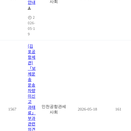
안내
사회
2
026-
05-1
9
(김
포공
항세
관)
「보
세운
송
운송
차량
미신
고
과태
인천공항관세
1567
2026-05-18
161
료」
사회
부과
관련
의견