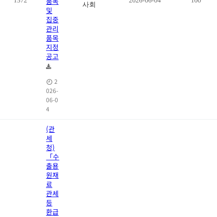
품목
1572
2026-06-04
100
사회
및
집중
관리
품목
지정
공고
2
026-
06-0
4
(관
세
청)
「수
출용
원재
료
관세
등
환급