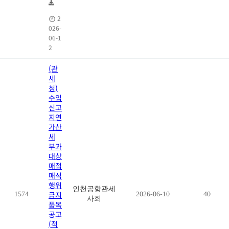
2
026-
06-1
2
(관
세
청)
수입
신고
지연
가산
세
부과
대상
매점
매석
행위
인천공항관세
금지
1574
2026-06-10
40
사회
품목
공고
(적