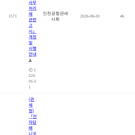
사무
처리
에
인천공항관세
1571
2026-06-01
46
관한
사회
고
시」
개정
및
시행
안내
2
026-
06-0
1
(관
세
청)
「전
자담
배
니코