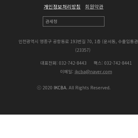
개인정보처리방침
회원약관
인천광역시 영종구 공항동로 193번길 70, 1층 (운서동, 수출입통
(23357)
대표전화: 032-742-8443
팩스: 032-742-8441
이메일:
ikcba@naver.com
ⓒ 2020
IKCBA
. All Rights Reserved.