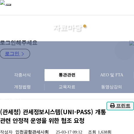
자료마당
로그인해주세요
로그인
지회소개
각종서식
통관관련
AEO 및 FTA
관세사
자료마당
개정법령
교육자료
동영상강의
소식터
구인구직
프린트
(관세청) 관세정보시스템(UNI-PASS) 개통
관련 안정적 운영을 위한 협조 요청
작성자
인천공항관세사회
25-03-17 09:12
조회
1,638회