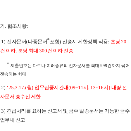
가
.
협조사항
:
*
1)
전자문서
(
다중문서
포함
)
전송시 제한정책 적용
:
초당
20
건 이하
,
분당 최대
300
건 이하 전송
*
제출번호는 다르나 여러종류의 전자문서를 최대
999
건까지 묶어
전송하는 형태
2)
‘25.3.17.(
월
)
업무집중시간대
(09~11
시
. 13~16
시
)
대량 전
자문서 송수신 제한
3)
긴급처리를 요하는 신고서 및 금주 발송문서는 가능한 금주
업무내 신고