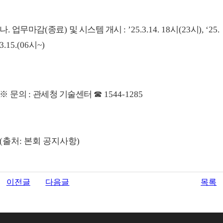
나
.
업무마감
(
종료
)
및 시스템 개시
: ’25.3.14. 18
시
(23
시
), ‘25.
3.15.(06
시
~)
※
문의
:
관세청 기술센터
☎
1544-1285
(출처: 본회 공지사항)
이전글
다음글
목록