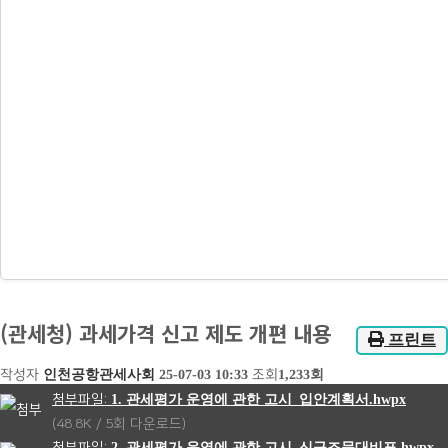
(관세청) 과세가격 신고 제도 개편 내용
프린트
작성자
인천공항관세사회
25-07-03 10:33
조회
1,233회
1. 관세평가 운영에 관한 고시_입안계획서.hwpx
(48.8K / 5회 다운로드)
2. 관세평가 운영에 관한 고시_신구조문대비표.hwpx