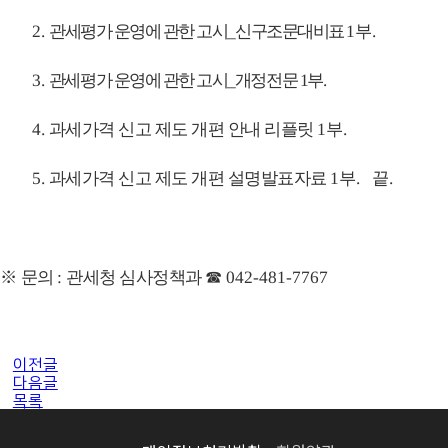
2.
관세평가 운영에 관한 고시
_
신구조문대비표
1
부
.
3.
관세평가 운영에 관한 고시
_
개정전문
1
부
.
4.
과세가격 신고 제도 개편 안내 리플릿
1
부
.
5.
과세가격 신고 제도 개편 설명발표자료
1
부
. 끝
.
※
문의
:
관세청 심사정책
과
☎
042-481-7767
이전글
다음글
목록