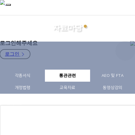
자료마당
로그인해주세요
로그인
지회소개
각종서식
통관관련
AEO 및 FTA
관세사
자료마당
개정법령
교육자료
동영상강의
소식터
구인구직